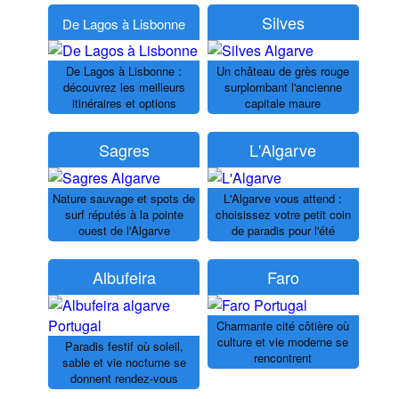
Silves
De Lagos à Lisbonne
De Lagos à Lisbonne :
Un château de grès rouge
découvrez les meilleurs
surplombant l'ancienne
itinéraires et options
capitale maure
Sagres
L'Algarve
Nature sauvage et spots de
L'Algarve vous attend :
surf réputés à la pointe
choisissez votre petit coin
ouest de l'Algarve
de paradis pour l'été
Albufeira
Faro
Charmante cité côtière où
culture et vie moderne se
Paradis festif où soleil,
rencontrent
sable et vie nocturne se
donnent rendez-vous