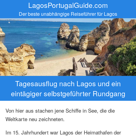
LagosPortugalGuide.com
Der beste unabhängige Reiseführer für Lagos
Tagesausflug nach Lagos und ein
eintägiger selbstgeführter Rundgang
Von hier aus stachen jene Schiffe in See, die die
Weltkarte neu zeichneten.
Im 15. Jahrhundert war Lagos der Heimathafen der